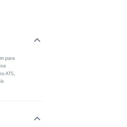
am para
 na
ou ATS,
is