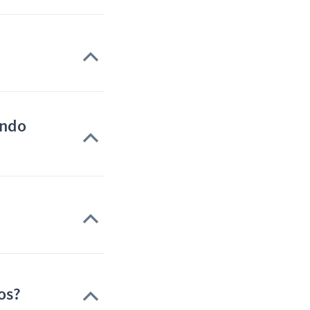
ando
os?